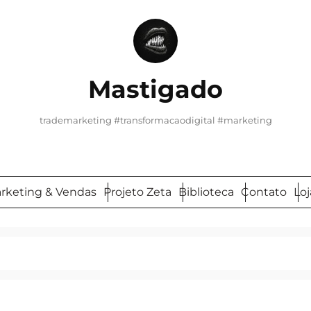
Mastigado
trademarketing #transformacaodigital #marketing
arketing & Vendas
Projeto Zeta
Biblioteca
Contato
Loj
Pesquisar