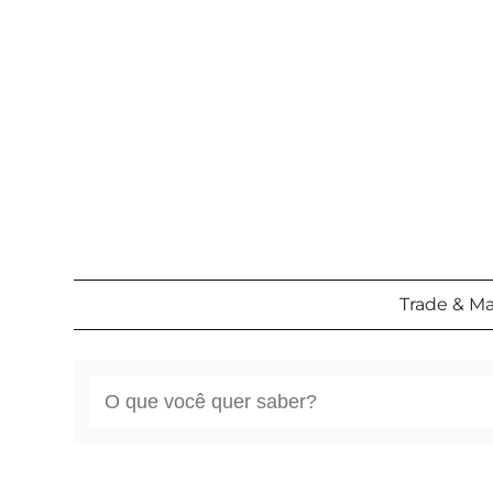
Pular
para
o
conteúdo
Trade & M