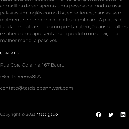
armadilha de ser apenas uma pessoa da moda e usar
palavras em inglês como UX, experience, canvas, sem
realmente entender o que elas significam. A prática é
fundamental, assim como prestar atenção aos detalhes
e saber como apresentar seu produto ou serviço da
melhor maneira possível.
CONTATO
Rua Cora Coralina, 167 Bauru
(+55) 14 998638177
contato@tarcisiobannwart.com
Facebook
Twitte
Li
Copyright © 2023
Mastigado