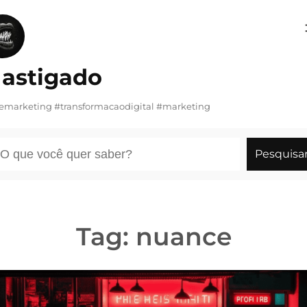
Pular
para
o
astigado
conteúdo
demarketing #transformacaodigital #marketing
esquisar
Pesquisa
Tag:
nuance